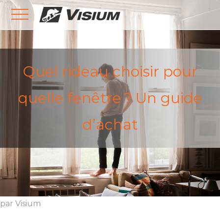
Quel rideau choisir pour
quelle fenêtre ? Un guide
d’achat
par Visium