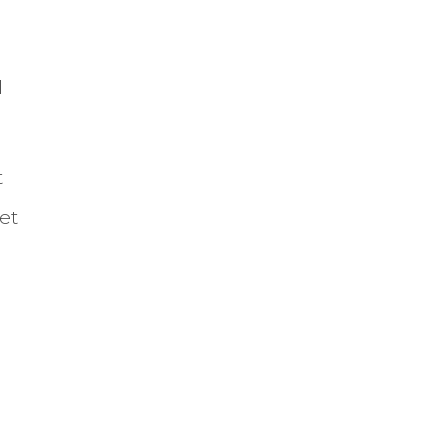
l
t
et