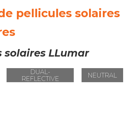
de pellicules solaires
res
s solaires LLumar
DUAL-
NEUTRAL
REFLECTIVE