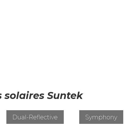
s solaires Suntek
Dual-Reflective
Symphony