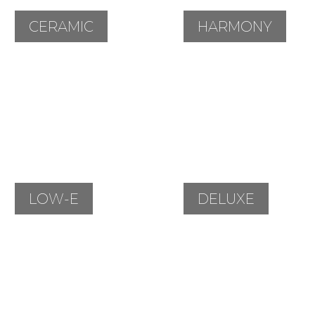
CERAMIC
HARMONY
LOW-E
DELUXE