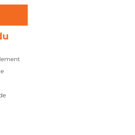
du
pidement
ge
de