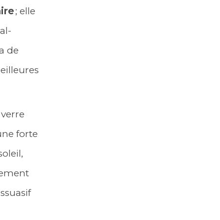
ire
; elle
al-
ra de
eilleures
 verre
ne forte
leil,
ssement
issuasif