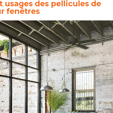
t usages des pellicules de
r fenêtres