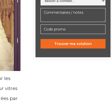
r les
r vitres
rées par