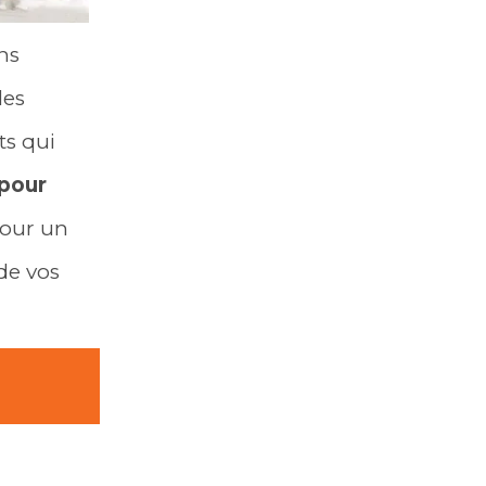
ns
les
ts qui
 pour
our un
de vos