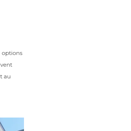
s options
vent
ut au