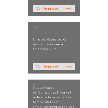
>
Voir le projet
Un magnifique projet
résidentiel réalisé à
l’automne 2025.
>
Voir le projet
Nos pellicules
réfléchissantes Silver ont
aidé à réduire les hautes
températures et
l’éblouissement qui causait