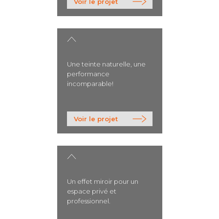
>
Voir le projet
Une teinte naturelle, une
performance
incomparable!
>
Voir le projet
Un effet miroir pour un
espace privé et
professionnel.