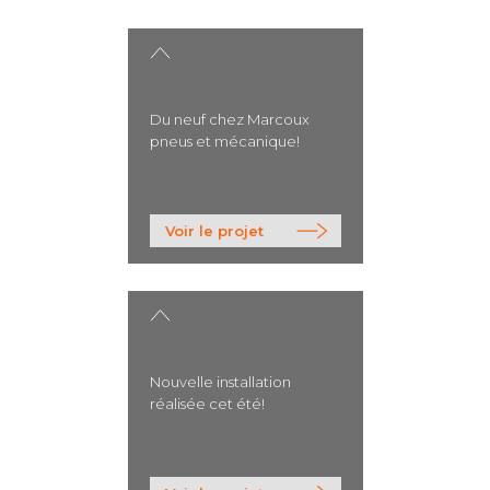
Du neuf chez Marcoux
pneus et mécanique!
>
Voir le projet
Nouvelle installation
réalisée cet été!