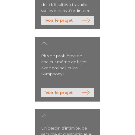
des difficultés à travailler
sur les écrans d’ordinateur.
>
Voir le projet
Plus de problème de
chaleur même en hiver
avec nos pellicules
Symphony !
>
Voir le projet
Un besoin d’intimité, de
sécurité et d’esthétique a