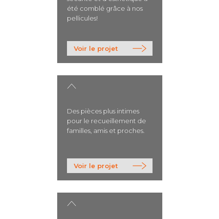
été comblé grâce à nos
pellicules!
>
Voir le projet
Des pièces plus intimes
pour le recueillement de
familles, amis et proches.
>
Voir le projet